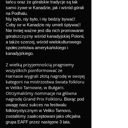
tańcu oraz że góralskie tradycje są tak
samo żywe w Kanadzie, jak i wśród górali
na Podhalu.
Niy było, niy było, i niy bedziy bywać!
Coby se w Kanadzie niy umieli śpiywać!
Nie mniej ważne jest dla nich promowanie
góralszczyzny wśród kanadyjskiej Polonii,
a także szerzej, wśród wielokulturowego
społeczeństwa amerykańskiego i
kanadyjskiego.
Z wielką przyjemnością pragniemy
wszystkich poinformować że
Harnasie wygrali złotą nagrodę w swojej
kategorii na mistrzostwa świata folkloru
w Veliko Tarnowie, w Bułgarii.
Otrzymaliśmy nominacje na główna
nagrodę Grand Prix Folkloru.
Biorąc pod
uwagę nasz sukces na festiwalu
folklorystycznym w Veliko Tarnovo,
zostaliśmy zaakceptowani jako oficjalna
grupa EAFF przez następne 3 lata.